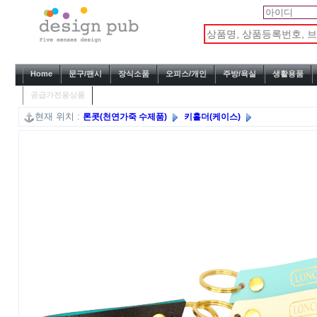
Home
문구/팬시
장식소품
오피스/개인
주방/욕실
생활용품
공급가전용상품
현재 위치 :
론콧(천연가죽 수제품)
키홀더(케이스)