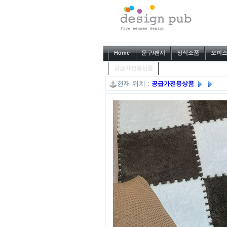
Home
문구/팬시
장식소품
오피스
공급가전용상품
현재 위치 :
공급가전용상품