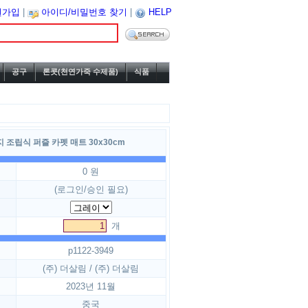
원가입
|
아이디/비밀번호 찾기
|
HELP
공구
론콧(천연가죽 수제품)
식품
조립식 퍼즐 카펫 매트 30x30cm
0 원
(로그인/승인 필요)
개
p1122-3949
(주) 더살림 / (주) 더살림
2023년 11월
중국