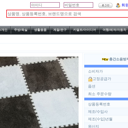
회
/개인
주방/욕실
생활용품
계절/완구
키덜트/아이디어
여행/레져/자동차
층간소음방지 
소비자가
고정공급가
옵션
최소 주문수량
상품등록번호
제조/수입사
제조(수입)년월
원산지