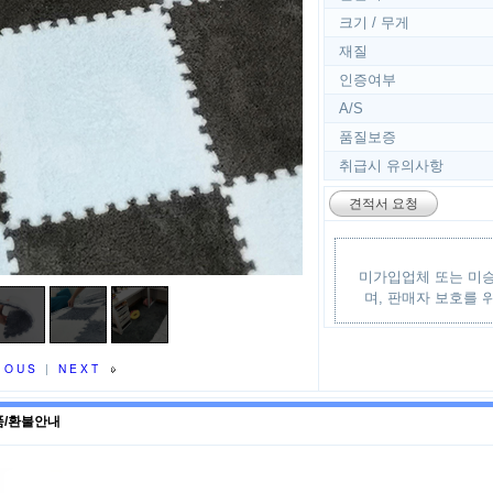
크기 / 무게
재질
인증여부
A/S
품질보증
취급시 유의사항
견적서 요청
미가입업체 또는 미승
며, 판매자 보호를 
IOUS
|
NEXT
품/환불안내