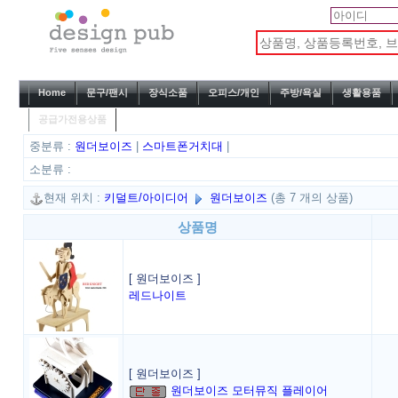
Home
문구/팬시
장식소품
오피스/개인
주방/욕실
생활용품
공급가전용상품
중분류 :
원더보이즈
|
스마트폰거치대
|
소분류 :
현재 위치 :
키덜트/아이디어
원더보이즈
(총 7 개의 상품)
상품명
[ 원더보이즈 ]
레드나이트
[ 원더보이즈 ]
원더보이즈 모터뮤직 플레이어