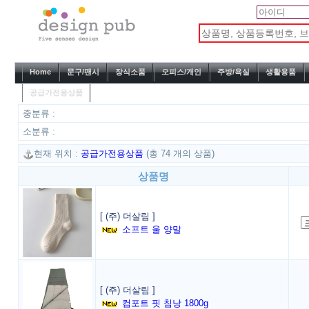
Home
문구/팬시
장식소품
오피스/개인
주방/욕실
생활용품
공급가전용상품
중분류 :
소분류 :
현재 위치 :
공급가전용상품
(총 74 개의 상품)
상품명
[ (주) 더살림 ]
소프트 울 양말
[ (주) 더살림 ]
컴포트 핏 침낭 1800g