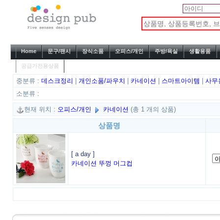
Home
문구/팬시
장식소품
오피스/개인
주방/욕실
생활용품
공급가전용상품
중분류 :
데스크정리
|
개인소품/파우치
|
카네이션
|
스마트아이템
|
사무
소분류 :
현재 위치 :
오피스/개인
카네이션
(총 1 개의 상품)
상품명
[ a day ]
카네이션 뚜껑 머그컵